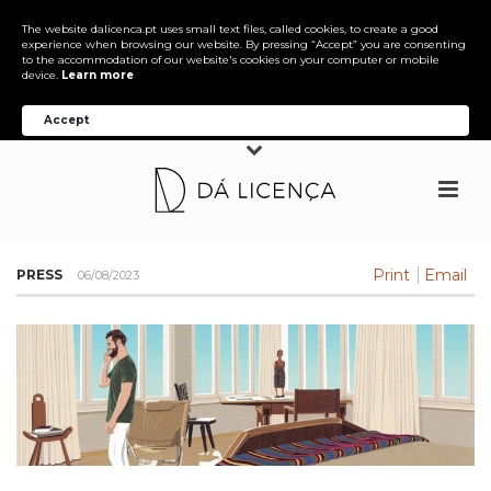
The website dalicenca.pt uses small text files, called cookies, to create a good
experience when browsing our website. By pressing “Accept” you are consenting
to the accommodation of our website's cookies on your computer or mobile
device.
Learn more
Accept
Print
Email
PRESS
06/08/2023